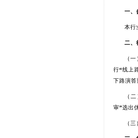
一、
本行
二、
（一
行“线上
下路演答
（二
审”选出
（三