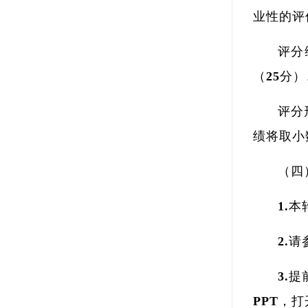
业性的评
评分
（25分
评分
绩将取小
（四
1.
2.
3.
PPT，