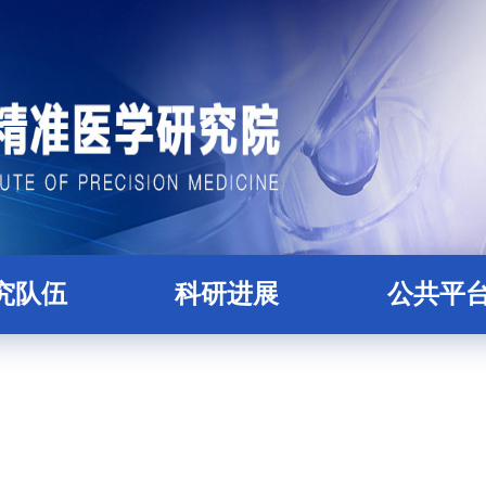
究队伍
科研进展
公共平
科研人员
论文
精准医学大数据
才培养
项目
核酸组学平
后合作导师
蛋白质与糖组学