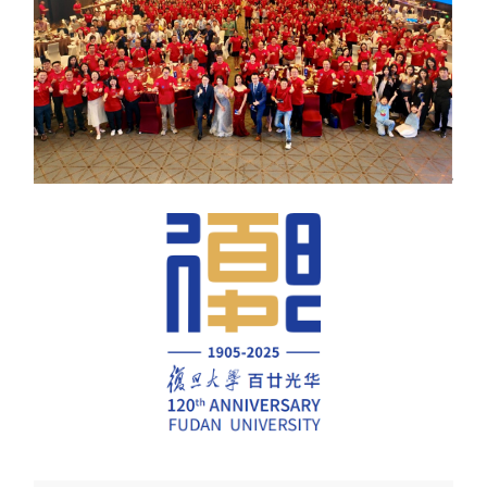
分子与
类器官与
创新医
创新药物
微生
生
院
实验