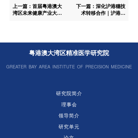
上一篇：首届粤港澳大
下一篇：深化沪港穗技
湾区未来健康产业大会
术转移合作｜沪港智
在广州南沙圆满召开
联・创研路演季（广州
场）暨“金谷”路演活动
成功举办
粤港澳大湾区精准医学研究院
GREATER BAY AREA INSTITUTE OF PRECISION MEDICINE
研究院简介
理事会
领导简介
研究单元
论文