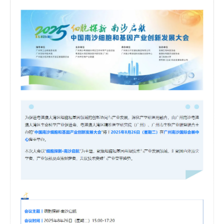
研
学
领