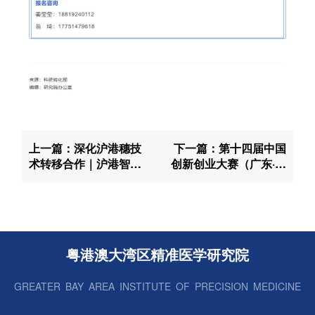
上一篇：深化沪港穗技
下一篇：第十四届中国
术转移合作｜沪港智
创新创业大赛（广东·广
联・创研路演季（广州
州赛区）暨2025年广州
场）暨“金谷”路演活动
科技创新创业大赛行业
成功举办
赛细胞与基因赛道赛事
安排
粤港澳大湾区精准医学研究院
GREATER BAY AREA INSTITUTE OF PRECISION MEDICINE