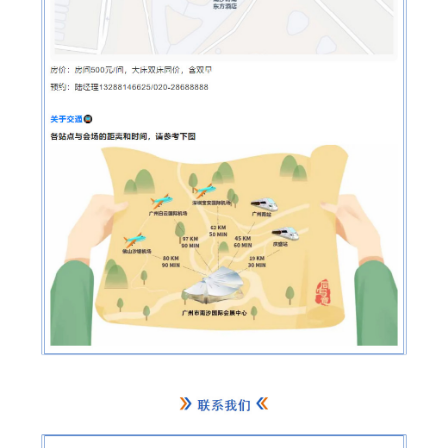
蛋白质
代谢
单细胞与
分子与
类器官与
创新医
创新药物
微生
生
院
实验