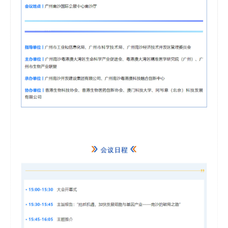
研
全职
人
博士