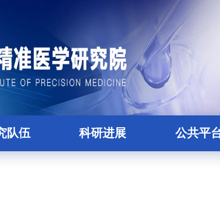
究队伍
科研进展
公共平
科研人员
论文
精准医学大数据
才培养
项目
核酸组学平
后合作导师
蛋白质与糖组学