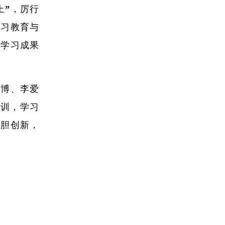
上”，厉行
学习教育与
保学习成果
杨博、李爱
培训，学习
大胆创新，
。