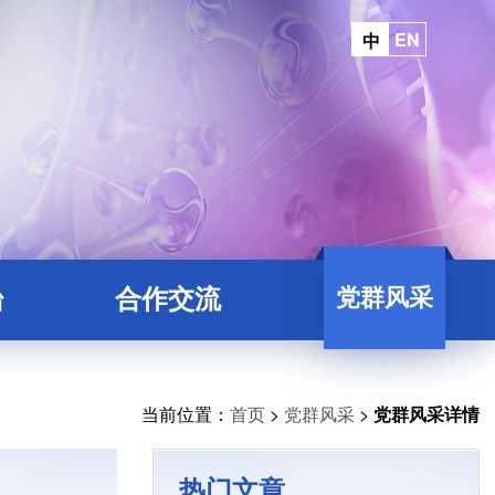
EN
中
党群风采
台
合作交流
平台
院地合作
台
当前位置：
首页
>
党群风采
>
党群风采详情
平台
热门文章