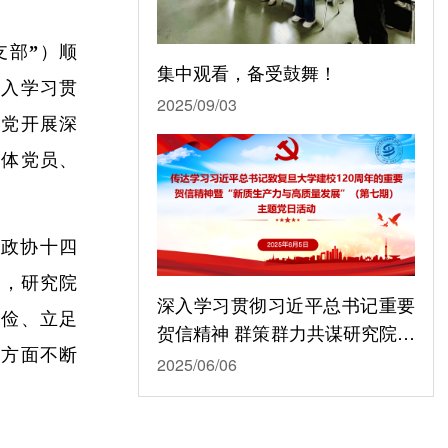
支部”）顺
集中观看，备受鼓舞！
深入学习贯
2025/09/03
全党开展深
全体党员、
国政协十四
出，研究院
深入学习贯彻习近平总书记重要
节俭、立足
贺信精神 群策群力共谋研究院高
展方面不断
质量发展
2025/06/06