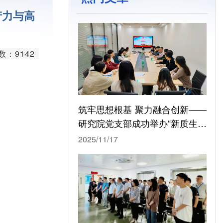
台
产力与高
学平台
平台
数：9142
疗平台
平台
筑牢思想根基 聚力融合创新——
发平台
研究院党支部成功举办“新质生产
力与高质量发展”（第八期）主题
台
2025/11/17
党日活动
心