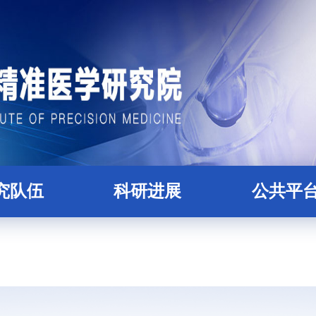
究队伍
科研进展
公共平
科研人员
论文
精准医学大数据
才培养
项目
核酸组学平
后合作导师
蛋白质与糖组学