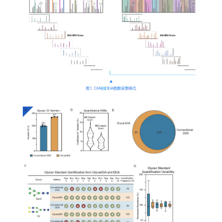
全职
人
博士