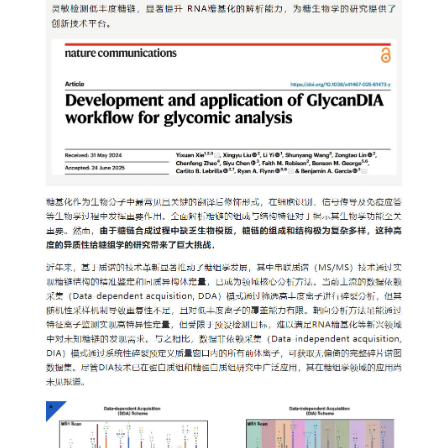
研
学
领
研