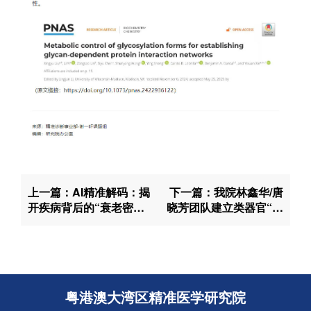
创新医
创新药物
微生
院
生
实验
上一篇：AI精准解码：揭
下一篇：我院林鑫华/唐
开疾病背后的“衰老密
晓芳团队建立类器官“延
码”—— 新一代表观遗传
时摄影”模型，绘制肺鳞
时钟PathwayAge发布！
癌起始的时空演化图谱
粤港澳大湾区精准医学研究院