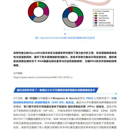
精准医
核酸
蛋白质
代谢
单细胞与
分子与
类器官与