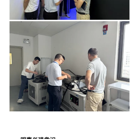
单细胞与
分子与
类器官与
创新医
创新药物
微生
生
实验