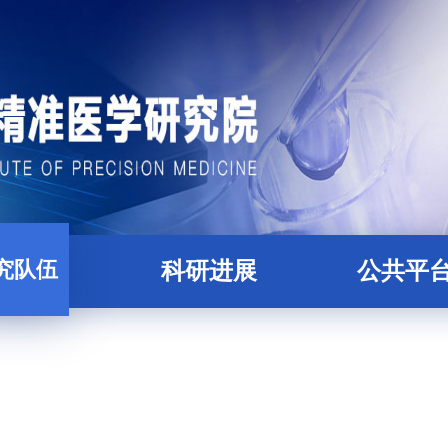
究队伍
科研进展
公共平
科研人员
论文
精准医学大数据
才培养
项目
核酸组学平
后合作导师
蛋白质与糖组学