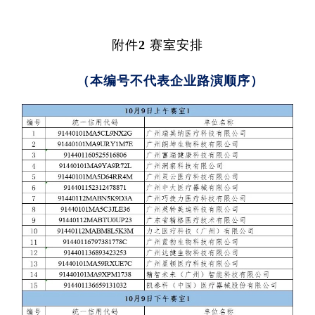
代谢
附件2 赛室安排
单细胞与
分子与
（本编号不代表企业路演顺序）
类器官与
创新医
创新药物
微生
生
实验