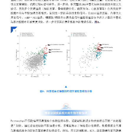
精准医
核酸
蛋白质
代谢
单细胞与