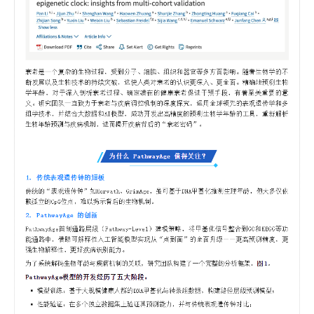
研
学
领
研