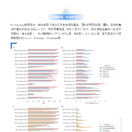
全职
人
博士