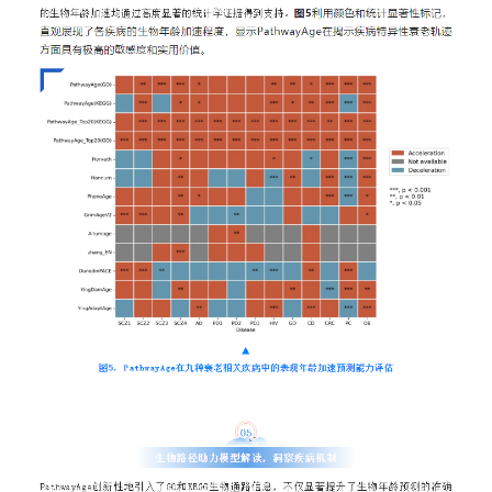
分子与
类器官与
创新医
创新药物
微生
生
实验