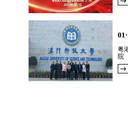
2
01
粤
院
学
与
流