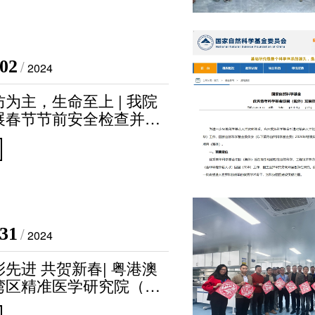
·02
/
2024
防为主，生命至上 | 我院
展春节节前安全检查并慰
春节值班人员
·31
/
2024
彰先进 共贺新春| 粤港澳
湾区精准医学研究院（广
2023年度表彰大会暨20