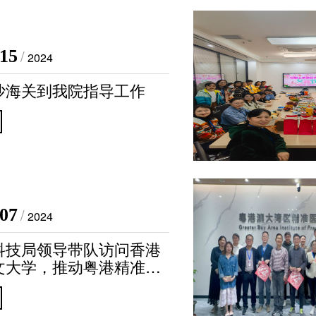
代谢组学平
单细胞与空间组
·15
/
2024
分子与细胞影像
沙海关到我院指导工作
类器官与细胞治
创新医疗器械
创新药物临床前研
微生物组学平
·07
/
2024
生物样本库
科技局领导带队访问香港
实验动物中
文大学，推动粤港精准医
研究及成果转化领域的合