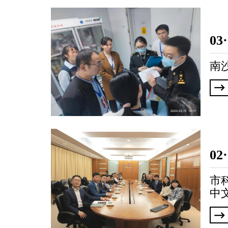
领导简介
研究单元
03
南
02
市
中
学
作