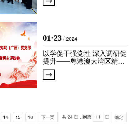
情况
01·23
/
2024
以学促干强党性 深入调研促
提升——粤港澳大湾区精准
医学研究院（广州）党支部2
023年度组织生活会暨民主
评议党员大会顺利召开
共 24 页，到第
页
14
15
16
下一页
确定