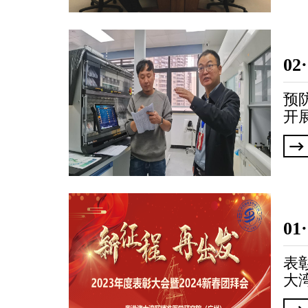
02
预
开
问
01
表
大
州）