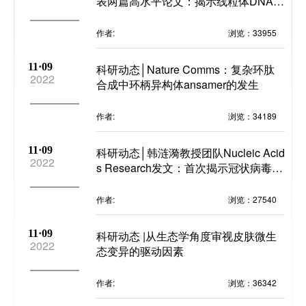
表两篇高水平论文：揭示线粒体DNA突
变与疾病的关系
作者:
浏览：33955
研
11·09
科研动态│Nature Comms：复杂环肽
2022
合成中环柄异构体ansamer的发生
作者:
浏览：34189
学
领
11·09
科研动态│韩涟漪教授团队Nucleic Acid
2022
s Research发文：首次揭示冠状病毒R
研
NA与宿主蛋白间的相互作用全景图
作者:
浏览：27540
11·09
科研动态 |从生态学角度审视皮肤微生
2022
态变异的驱动因素
全职
作者:
浏览：36342