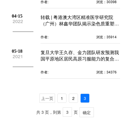
作者:
浏览：30398
04·15
转载 | 粤港澳大湾区精准医学研究院
2022
（广州）林鑫华团队揭示染色质重塑因
子Znhit1调控减数分裂启动的新机制
作者:
浏览：35914
精准医
05·18
复旦大学王久存、金力团队研发预测我
核酸
2021
国平原地区居民高原习服能力的复合表
型分析方法
蛋白质
作者:
浏览：34376
代谢
单细胞与
上一页
1
2
3
分子与
共 3 页，到第
页
确定
类器官与